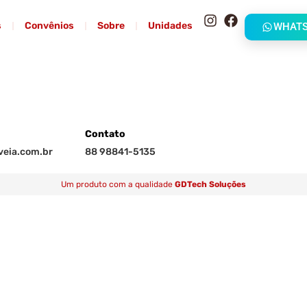
s
Convênios
Sobre
Unidades
WHAT
Contato
eia.com.br
88 98841-5135
Um produto com a qualidade
GDTech Soluções