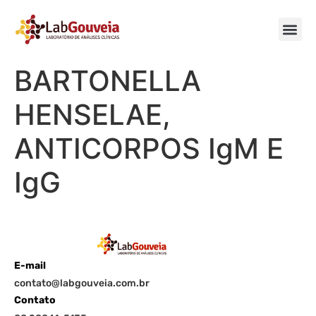
BARTONELLA
HENSELAE,
ANTICORPOS IgM E
IgG
E-mail
contato@labgouveia.com.br
Contato