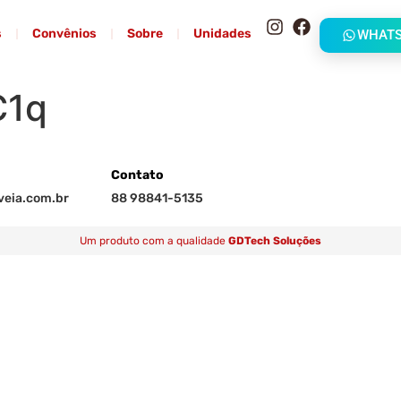
s
Convênios
Sobre
Unidades
WHAT
1q
Contato
eia.com.br
88 98841-5135
Um produto com a qualidade
GDTech Soluções