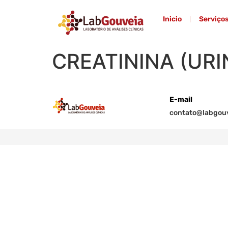
Inicio
Serviço
CREATININA (URI
E-mail
contato@labgouv