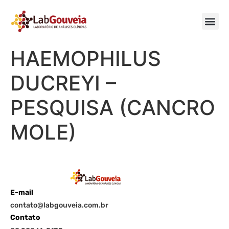
HAEMOPHILUS
DUCREYI –
PESQUISA (CANCRO
MOLE)
E-mail
contato@labgouveia.com.br
Contato