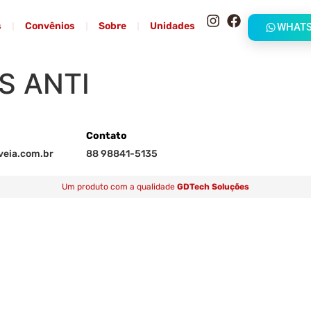
s
Convênios
Sobre
Unidades
WHAT
S ANTI
Contato
eia.com.br
88 98841-5135
Um produto com a qualidade
GDTech Soluções