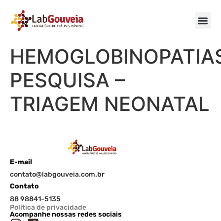
HEMOGLOBINOPATIA
PESQUISA –
TRIAGEM NEONATAL
E-mail
contato@labgouveia.com.br
Contato
88 98841-5135
Política de privacidade
Acompanhe nossas redes sociais