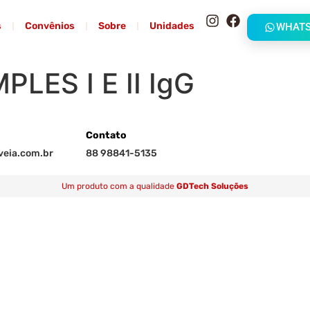
s
Convênios
Sobre
Unidades
WHAT
LES I E II IgG
Contato
eia.com.br
88 98841-5135
Um produto com a qualidade
GDTech Soluções