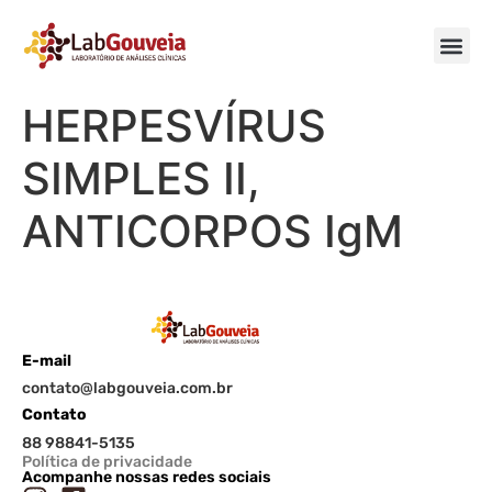
HERPESVÍRUS
SIMPLES II,
ANTICORPOS IgM
E-mail
contato@labgouveia.com.br
Contato
88 98841-5135
Política de privacidade
Acompanhe nossas redes sociais