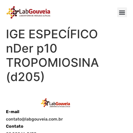
IGE ESPECÍFICO
nDer p10
TROPOMIOSINA
(d205)
E-mail
contato@labgouveia.com.br
Contato