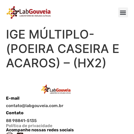
IGE MÚLTIPLO-
(POEIRA CASEIRA E
ACAROS) – (HX2)
E-mail
contato@labgouveia.com.br
Contato
88 98841-5135
Política de privacidade
Acompanhe nossas redes sociais