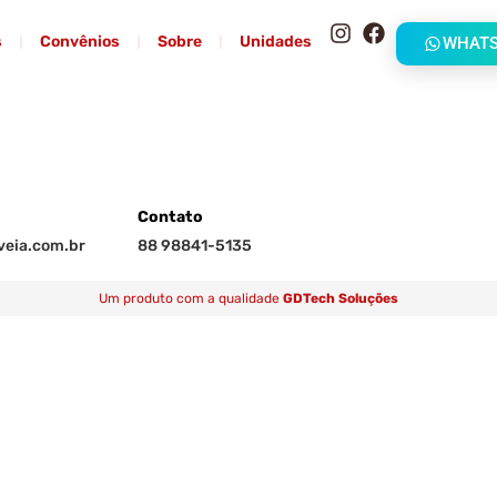
s
Convênios
Sobre
Unidades
WHAT
Contato
eia.com.br
88 98841-5135
Um produto com a qualidade
GDTech Soluções