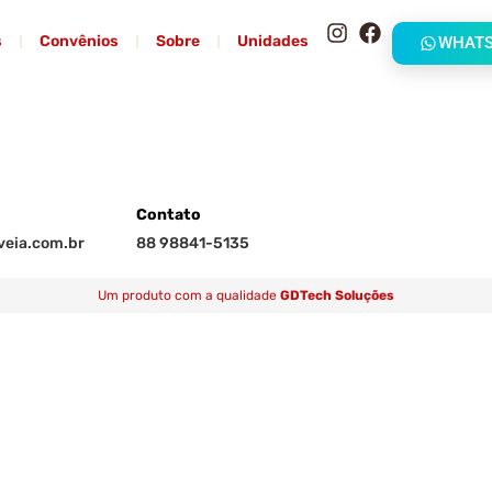
s
Convênios
Sobre
Unidades
WHAT
Contato
eia.com.br
88 98841-5135
Um produto com a qualidade
GDTech Soluções