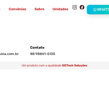
s
Convênios
Sobre
Unidades
WHAT
Contato
eia.com.br
88 98841-5135
Um produto com a qualidade
GDTech Soluções